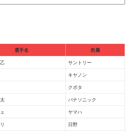
選手名
所属
起乙
サントリー
キヤノン
クボタ
崚太
パナソニック
ヴェ
ヤマハ
モリ
日野