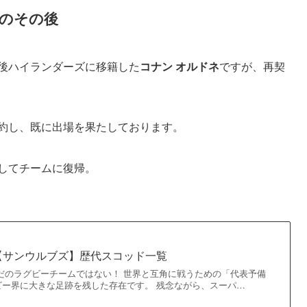
のその後
の後ハイランダーズに移籍した
コナン オルドネ
ですが、再契
約し、既に出場を果たしております。
してチームに復帰。
【サンウルブズ】歴代スコッド一覧
だのラグビーチームではない！ 世界と互角に戦うための「代表予備
ビー界に大きな足跡を残した存在です。 残念ながら、スーパ…