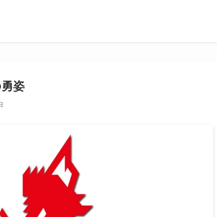
の勇姿
日