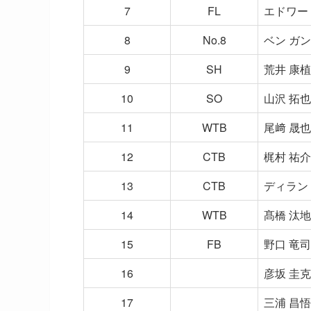
7
FL
エドワー
8
No.8
ベン ガ
9
SH
荒井 康植
10
SO
山沢 拓也
11
WTB
尾﨑 晟也
12
CTB
梶村 祐介
13
CTB
ディラン
14
WTB
髙橋 汰地
15
FB
野口 竜司
16
彦坂 圭克
17
三浦 昌悟