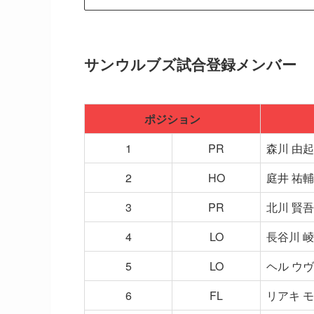
サンウルブズ試合登録メンバー
ポジション
1
PR
森川 由
2
HO
庭井 祐輔
3
PR
北川 賢吾
4
LO
長谷川 
5
LO
ヘル ウ
6
FL
リアキ 